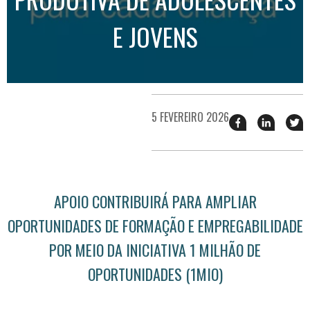
E JOVENS
5 FEVEREIRO 2026
Compartilhar
Compart
T
esse
esse
e
post
post
n
no
no
j
Facebook
linkedin
APOIO CONTRIBUIRÁ PARA AMPLIAR
OPORTUNIDADES DE FORMAÇÃO E EMPREGABILIDADE
POR MEIO DA INICIATIVA 1 MILHÃO DE
OPORTUNIDADES (1MIO)