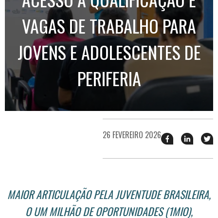
VAGAS DE TRABALHO PARA
JOVENS E ADOLESCENTES DE
PERIFERIA
26 FEVEREIRO 2026
Compartilhar
Compart
T
esse
esse
e
post
post
n
no
no
j
Facebook
linkedin
MAIOR ARTICULAÇÃO PELA JUVENTUDE BRASILEIRA,
O UM MILHÃO DE OPORTUNIDADES (1MIO),