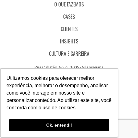
O QUE FAZEMOS
CASES
CLIENTES
INSIGHTS
CULTURA E CARREIRA
Rua Cubatão, 86, cj. 1005 - Vila Mariana
São Paulo - SP - Brasil - CEP 04013-000
Utilizamos cookies para oferecer melhor
experiência, melhorar o desempenho, analisar
CÓDIGO DE ÉTICA
como você interage em nosso site e
CANAL DE DENÚNCIAS
personalizar conteúdo. Ao utilizar este site, você
concorda com o uso de cookies.
(11) 3388.3040
Acesse
Acesse
Acesse
Acesse
Acesse
Acesse
Ok, entendi!
nosso
nosso
nosso
nosso
nosso
nosso
Facebook
Instagram
Linkedin
Whatsapp
Twitter
Canal