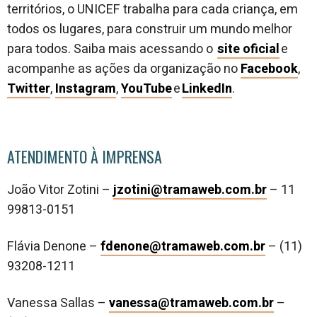
territórios, o UNICEF trabalha para cada criança, em
todos os lugares, para construir um mundo melhor
para todos. Saiba mais acessando o
site oficial
e
acompanhe as ações da organização no
Facebook
,
Twitter
,
Instagram
,
YouTube
e
LinkedIn
.
ATENDIMENTO À IMPRENSA
João Vitor Zotini –
jzotini@tramaweb.com.br
– 11
99813-0151
Flávia Denone –
fdenone@tramaweb.com.br
– (11)
93208-1211
Vanessa Sallas –
vanessa@tramaweb.com.br
–