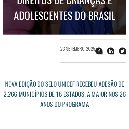
ADOLESCENTES DO BRASIL
23 SETEMBRO 2025
Compartilhar
Compart
T
esse
esse
e
post
post
n
no
no
j
Facebook
linkedin
NOVA EDIÇÃO DO SELO UNICEF RECEBEU ADESÃO DE
2.266 MUNICÍPIOS DE 18 ESTADOS, A MAIOR NOS 26
ANOS DO PROGRAMA