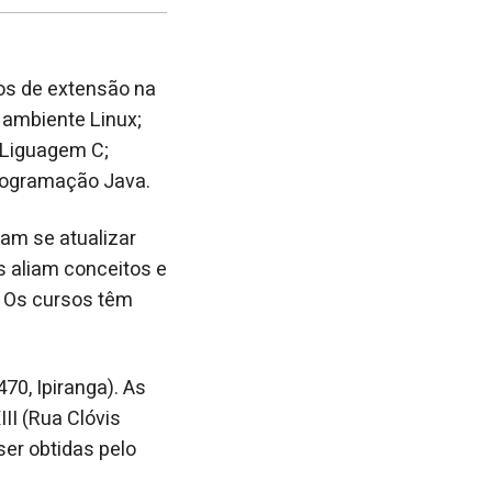
post
post
nova
no
no
janela
Facebook
linkedin
sos de extensão na
 ambiente Linux;
 Liguagem C;
rogramação Java.
jam se atualizar
 aliam conceitos e
. Os cursos têm
70, Ipiranga). As
II (Rua Clóvis
er obtidas pelo