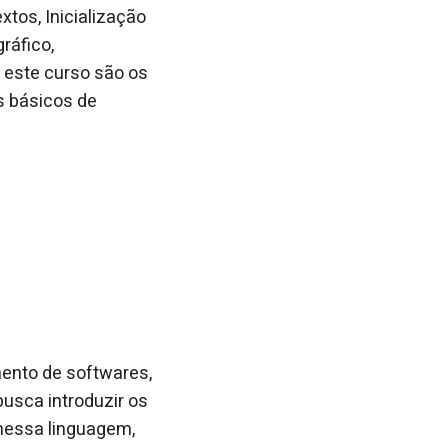
tos, Inicialização
ráfico,
 este curso são os
s básicos de
mento de softwares,
usca introduzir os
nessa linguagem,