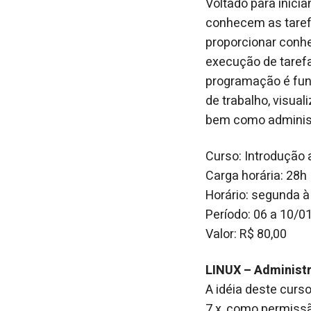
Voltado para inicia
conhecem as taref
proporcionar conhe
execução de tarefa
programação é fun
de trabalho, visual
bem como administ
Curso: Introdução 
Carga horária: 28h
Horário: segunda à
Período: 06 a 10/0
Valor: R$ 80,00
LINUX – Administ
A idéia deste curs
7.x, como permiss