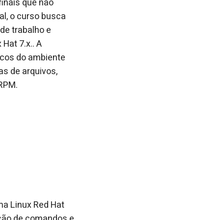
finais que não
l, o curso busca
de trabalho e
Hat 7.x.. A
icos do ambiente
as de arquivos,
 RPM.
ma Linux Red Hat
ação de comandos e