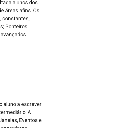
ltada alunos dos
e áreas afins. Os
, constantes,
s; Ponteiros;
s avançados.
 o aluno a escrever
termediário. A
Janelas, Eventos e