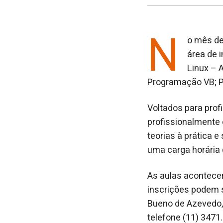
N
o mês de
área de 
Linux – 
Programação VB; P
Voltados para prof
profissionalmente
teorias à prática 
uma carga horária 
As aulas acontecem
inscrições podem s
Bueno de Azevedo, 
telefone (11) 3471