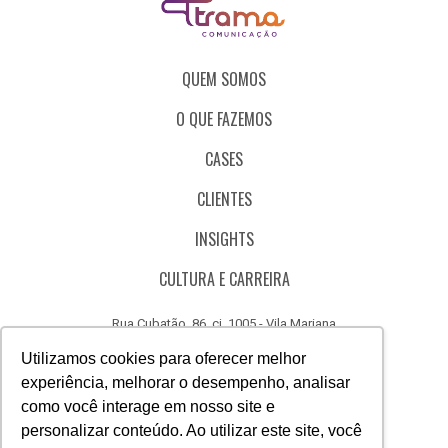
QUEM SOMOS
O QUE FAZEMOS
CASES
CLIENTES
INSIGHTS
CULTURA E CARREIRA
Rua Cubatão, 86, cj. 1005 - Vila Mariana
São Paulo - SP - Brasil - CEP 04013-000
Utilizamos cookies para oferecer melhor
experiência, melhorar o desempenho, analisar
CÓDIGO DE ÉTICA
como você interage em nosso site e
CANAL DE DENÚNCIAS
personalizar conteúdo. Ao utilizar este site, você