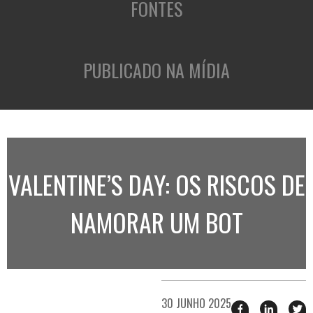
FONTES
PUBLICADO NA MÍDIA
VALENTINE’S DAY: OS RISCOS DE
NAMORAR UM BOT
30 JUNHO 2025
Compartilhar
Compart
T