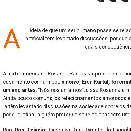
esse
esse
e
post
post
n
no
no
j
Facebook
linkedin
A
ideia de que um ser humano possa se rela
artificial tem levantado discussões: por que 
quais consequência
A norte-americana Rosanna Ramos surpreendeu o mun
casamento com um bot:
o noivo, Eren Kartal, foi cri
um ano antes
. “Nós nos amamos”, disse Rosanna em
Ainda pouco comuns, os relacionamentos amorosos entr
já têm levantado discussões na sociedade sobre os ri
por que, afinal, alguém preferiria se relacionar com um 
Para
Rosi Teixeira
, Executive Tech Director da Thoug