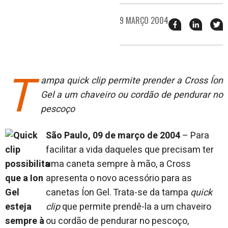
9 MARÇO 2004
Compartilhar
Compart
T
esse
esse
e
post
post
n
no
no
j
Facebook
linkedin
T
ampa quick clip permite prender a Cross Íon
Gel a um chaveiro ou cordão de pendurar no
pescoço
São Paulo, 09 de março de 2004
– Para
facilitar a vida daqueles que precisam ter
uma caneta sempre à mão, a Cross
apresenta o novo acessório para as
canetas Íon Gel. Trata-se da tampa
quick
clip
que permite prendê-la a um chaveiro
ou cordão de pendurar no pescoço,