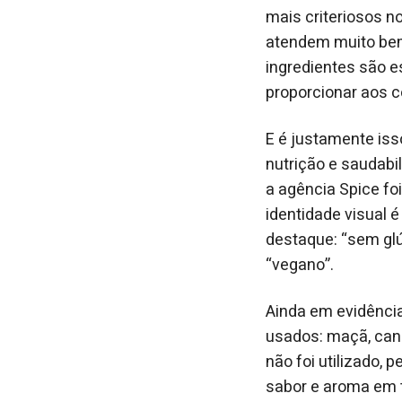
mais criteriosos n
atendem muito bem
ingredientes são e
proporcionar aos c
E é justamente iss
nutrição e saudabil
a agência Spice fo
identidade visual 
destaque: “sem glú
“vegano”.
Ainda em evidência
usados: maçã, cane
não foi utilizado,
sabor e aroma em t