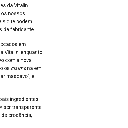
s da Vitalin
e os nossos
nais que podem
 da fabricante.
 focados em
a Vitalin, enquanto
ivo com a nova
do os
claims
na em
car mascavo”; e
pais ingredientes
o visor transparente
 de crocância,