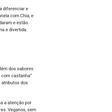
 diferenciar e
nela com Chia, e
daram e estão
a e divertida.
Além dos sabores
ça com castanha”
atributos dos
a a atenção por
bres. Veganos, sem