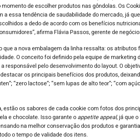
o momento de escolher produtos nas gôndolas. Os Cookie
 a essa tendência de saudabilidade do mercado, já qu
scolhidos a dedo de acordo com os benefícios nutricio
onsumidores”, afirma Flávia Passos, gerente de negócios
o que a nova embalagem da linha ressalta: os atributos
idade. O conceito foi definido pela equipe de marketing d
i a responsável pelo desenvolvimento do layout. O objet
é destacar os principais benefícios dos produtos, deixan
ten”; “zero lactose”; “sem lupas de alto teor”; “com açú
, estão os sabores de cada cookie com fotos dos princi
la e chocolate. Isso garante o
appetite appeal
, já que 
 pensando na melhor conservação dos produtos e garantia
odo o tempo de validade dos itens.