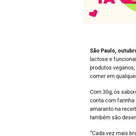
São Paulo, outubr
lactose e funciona
produtos veganos,
comer em qualquer
Com 30g, os sabo
conta com farinha 
amaranto na receit
também são desenvo
“Cada vez mais bra