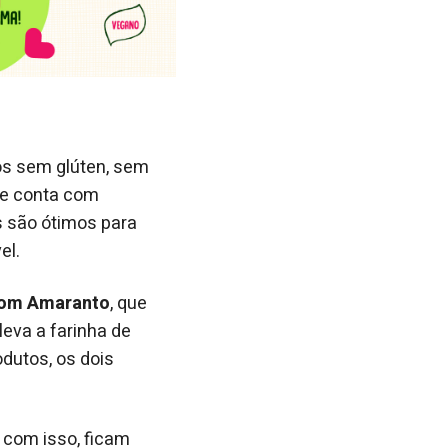
os sem glúten, sem
ue conta com
 são ótimos para
el.
com Amaranto
, que
 leva a farinha de
odutos, os dois
 com isso, ficam