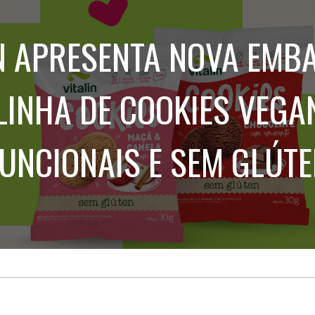
Treinamento
Stake
de
Aculturamento
Eventos
IN APRESENTA NOVA EMB
Corpo
Comunicação
Integrada
Relatórios de
Susten
LINHA DE COOKIES VEGA
UNCIONAIS E SEM GLÚT