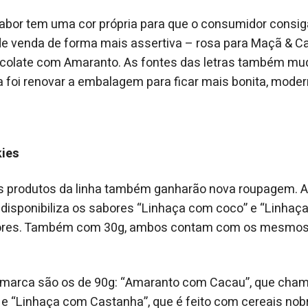
abor tem uma cor própria para que o consumidor consiga
e venda de forma mais assertiva – rosa para Maçã & Ca
colate com Amaranto. As fontes das letras também mu
ia foi renovar a embalagem para ficar mais bonita, modern
kies
os produtos da linha também ganharão nova roupagem. 
lin disponibiliza os sabores “Linhaça com coco” e “Linha
ores. Também com 30g, ambos contam com os mesmos 
 marca são os de 90g: “Amaranto com Cacau”, que cham
s, e “Linhaça com Castanha”, que é feito com cereais no