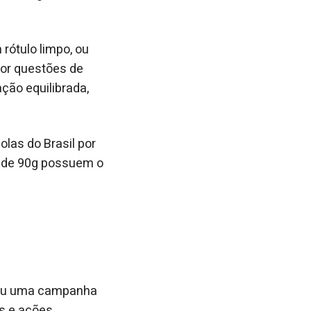
rótulo limpo, ou
por questões de
ção equilibrada,
olas do Brasil por
s de 90g possuem o
arou uma campanha
es e ações