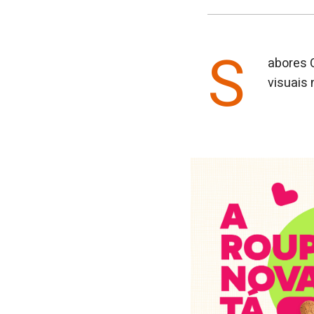
S
abores 
visuais