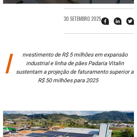
30 SETEMBRO 2025
Compartilhar
Compart
T
esse
esse
e
post
post
n
no
no
j
Facebook
linkedin
I
nvestimento de R$ 5 milhões em expansão
industrial e linha de pães
Padaria
Vitalin
sustentam a projeção de
faturamento
superior a
R$ 50 milhões
para 2025