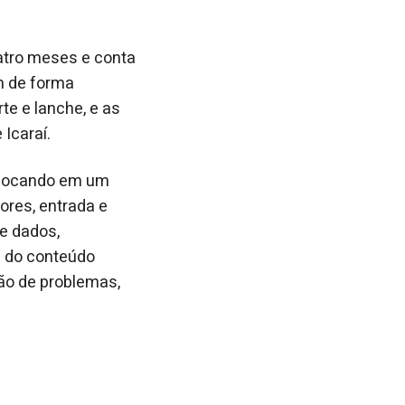
atro meses e conta
m de forma
te e lanche, e as
Icaraí.
 focando em um
dores, entrada e
de dados,
m do conteúdo
ão de problemas,