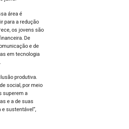
ssa área é
r para a redução
ece, os jovens são
inanceira. De
Comunicação e de
gas em tecnologia
.
lusão produtiva.
de social, por meio
es superem a
as e a de suas
 e sustentável”,