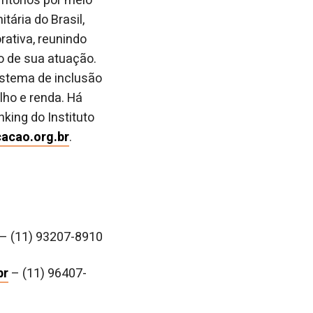
ritórios por meio
ária do Brasil,
rativa, reunindo
o de sua atuação.
istema de inclusão
lho e renda. Há
king do Instituto
acao.org.br
.
– (11) 93207-8910
br
– (11) 96407-