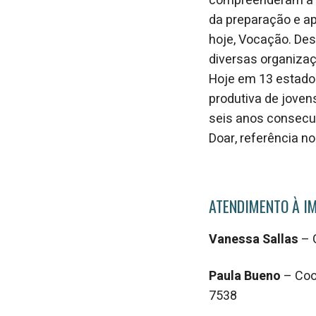
compreenderam a ne
da preparação e ap
hoje, Vocação. Des
diversas organizaç
Hoje em 13 estados
produtiva de joven
seis anos consecut
Doar, referência n
ATENDIMENTO À I
Vanessa Sallas
– 
Paula Bueno
– Coo
7538