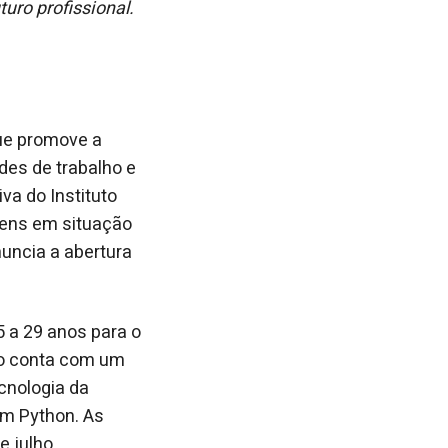
uro profissional.
ue promove a
des de trabalho e
va do Instituto
ovens em situação
nuncia a abertura
5 a 29 anos para o
so conta com um
cnologia da
em Python. As
e julho.