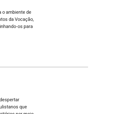
a o ambiente de
entos da Vocação,
minhando-os para
despertar
ulistanos que