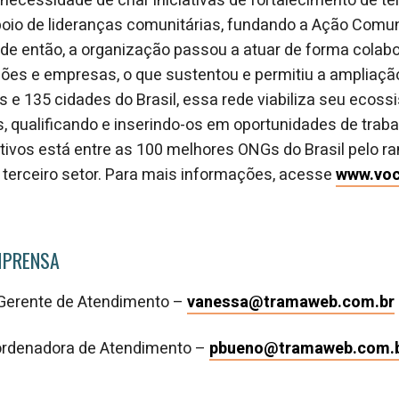
cessidade de criar iniciativas de fortalecimento de ter
oio de lideranças comunitárias, fundando a Ação Comunit
de então, a organização passou a atuar de forma colabo
ões e empresas, o que sustentou e permitiu a ampliaçã
 e 135 cidades do Brasil, essa rede viabiliza seu ecoss
s, qualificando e inserindo-os em oportunidades de traba
ivos está entre as 100 melhores ONGs do Brasil pelo ran
o terceiro setor. Para mais informações, acesse
www.voc
MPRENSA
Gerente de Atendimento –
vanessa@tramaweb.com.br
rdenadora de Atendimento –
pbueno@tramaweb.com.