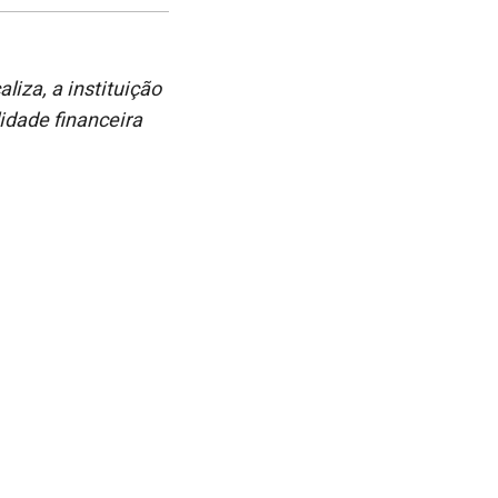
no
no
janela
Facebook
linkedin
iza, a instituição
idade financeira