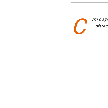
C
om o apo
oferec