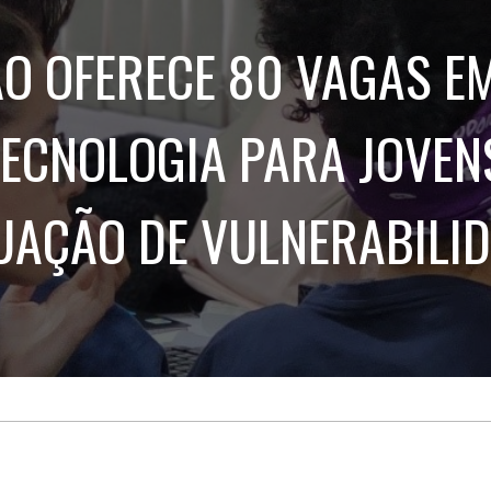
Treinamento
Stake
de
Aculturamento
Eventos
O OFERECE 80 VAGAS E
Corpo
Comunicação
Integrada
Relatórios de
Susten
TECNOLOGIA PARA JOVEN
UAÇÃO DE VULNERABILI