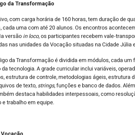
igo da Transformação
vo, com carga horária de 160 horas, tem duração de qu
, cada uma com até 20 alunos. Os encontros acontece
Na versão
in loco
, os participantes recebem vale-transpor
das nas unidades da Vocação situadas na Cidade Júlia e 
igo da Transformação é dividida em módulos, cada um
da tecnologia. A grade curricular inclui variáveis, opera
, estrutura de controle, metodologias ágeis, estrutura 
uivos de texto,
strings
, funções e banco de dados. Alé
ambém destaca habilidades interpessoais, como resoluç
 e trabalho em equipe.
s Vocação