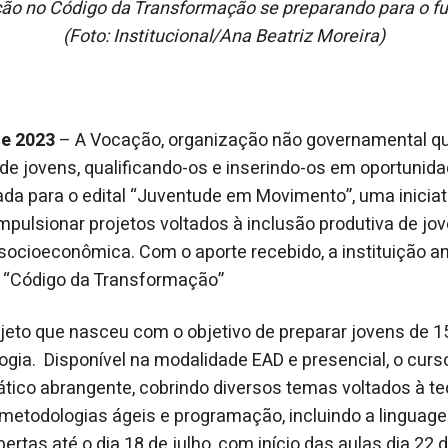
o no Código da Transformação se preparando para o fut
(Foto: Institucional/Ana Beatriz Moreira)
de 2023
– A Vocação, organização não governamental q
 de jovens, qualificando-os e inserindo-os em oportunida
ada para o edital “Juventude em Movimento”, uma iniciati
impulsionar projetos voltados à inclusão produtiva de j
 socioeconômica. Com o aporte recebido, a instituição a
o “Código da Transformação”
jeto que nasceu com o objetivo de preparar jovens de 1
gia. Disponível na modalidade EAD e presencial, o cur
ico abrangente, cobrindo diversos temas voltados à te
metodologias ágeis e programação, incluindo a linguag
ertas até o dia 18 de julho, com início das aulas dia 22 d