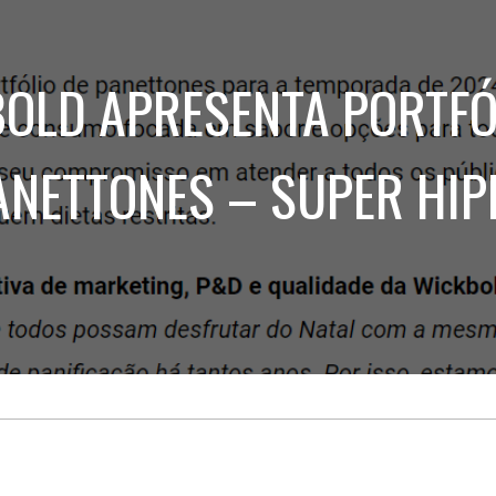
Treinamento
Stake
de
Aculturamento
Eventos
Corpo
Comunicação
OLD APRESENTA PORTFÓ
Integrada
Relatórios de
Susten
ANETTONES – SUPER HIP