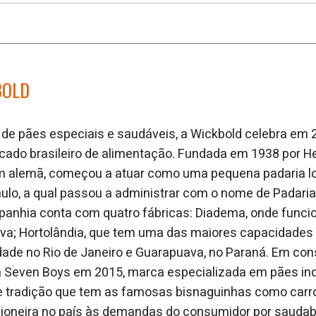
BOLD
 de pães especiais e saudáveis, a Wickbold celebra em
cado brasileiro de alimentação. Fundada em 1938 por H
em alemã, começou a atuar como uma pequena padaria l
ulo, a qual passou a administrar com o nome de Padaria
panhia conta com quatro fábricas: Diadema, onde func
iva; Hortolândia, que tem uma das maiores capacidades
idade no Rio de Janeiro e Guarapuava, no Paraná. Em co
a Seven Boys em 2015, marca especializada em pães in
e tradição que tem as famosas bisnaguinhas como carr
ioneira no país às demandas do consumidor por saudabi