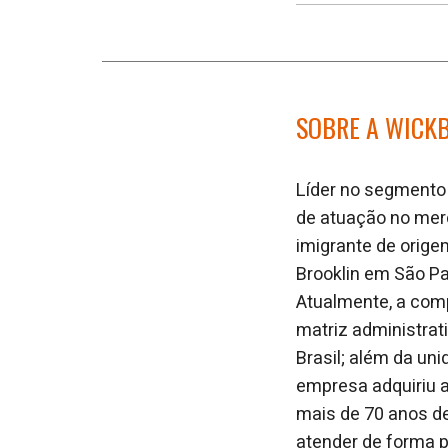
SOBRE A WICK
L
íder no segmento
de atuação no mer
imigrante de orig
Brooklin em São Pa
Atualmente, a com
matriz administrat
Brasil; além da un
empresa adquiriu 
mais de 70 anos d
atender de forma p