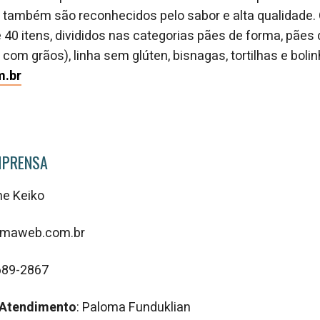
também são reconhecidos pelo sabor e alta qualidade. O
40 itens, divididos nas categorias pães de forma, pães d
e com grãos), linha sem glúten, bisnagas, tortilhas e boli
m.br
MPRENSA
ne Keiko
ramaweb.com.br
689-2867
 Atendimento
: Paloma Funduklian