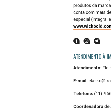
produtos da marca 
conta com mais de 
especial (integral 
www.wickbold.co
ATENDIMENTO À I
Atendimento:
Elai
E-mail
: ekeiko@t
Telefone:
(11) 95
Coordenadora de