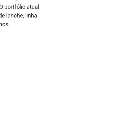
 portfólio atual
e lanche, linha
nhos.