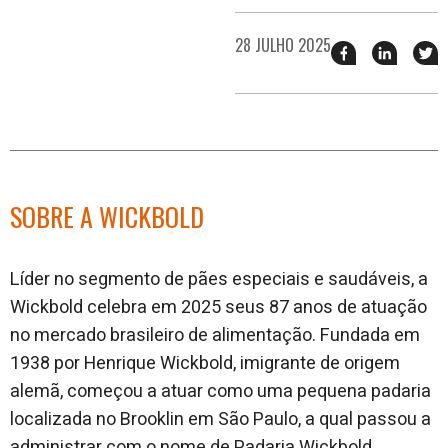
28 JULHO 2025
Compartilhar
Compart
T
esse
esse
e
post
post
n
no
no
j
Facebook
linkedin
SOBRE A WICKBOLD
L
íder no segmento de pães especiais e saudáveis, a
Wickbold celebra em 2025 seus 87 anos de atuação
no mercado brasileiro de alimentação. Fundada em
1938 por Henrique Wick
bold, imigrante de origem
alemã, começou a atuar como uma pequena padaria
localizada no Brooklin em São Paulo, a qual passou a
administrar com o nome de Padaria Wickbold.