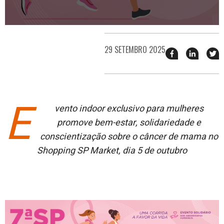
29 SETEMBRO 2025
Compartilhar
Compart
T
esse
esse
e
post
post
n
no
no
j
Facebook
linkedin
E
vento
indoor exclusiv
o
para mulheres
promove bem-estar, solidariedade e
conscientização sobre o câncer de mama no
Shopping SP Market
, dia 5 de outubro