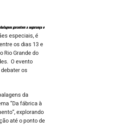
mbalagens garantem a segurança e
ães especiais, é
entre os dias 13 e
do Rio Grande do
des. O evento
 debater os
balagens da
ema “Da fábrica à
ento”, explorando
ção até o ponto de