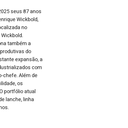
 2025 seus 87 anos
enrique Wick
bold,
ocalizada no
 Wickbold.
iona também a
 produtivas do
nstante expansão, a
dustrializados com
o-chefe. Além de
lidade, os
 portfólio atual
e lanche, linha
nhos.