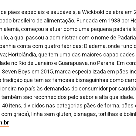
 de pães especiais e saudáveis, a Wickbold celebra em
cado brasileiro de alimentação. Fundada em 1938 por H
em alemã, começou a atuar como uma pequena padaria l
ulo, a qual passou a administrar com o nome de Padaria
panhia conta com quatro fábricas: Diadema, onde func
iva; Hortolândia, que tem uma das maiores capacidades
idade no Rio de Janeiro e Guarapuava, no Paraná. Em co
a Seven Boys em 2015, marca especializada em pães in
e tradição que tem as famosas bisnaguinhas como carr
ioneira no país às demandas do consumidor por saudabi
também são reconhecidos pelo sabor e alta qualidade. O
40 itens, divididos nas categorias pães de forma, pães d
e com grãos), linha sem glúten, bisnagas, tortilhas e boli
m.br