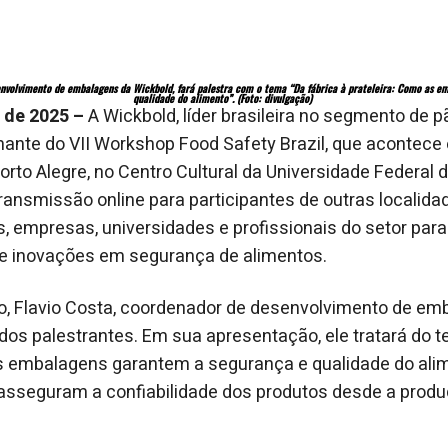
senvolvimento de embalagens da Wickbold,
fará palestra com
o tema “Da fábrica à prateleira: Como as e
qualidade do alimento”. (Foto: divulgação)
 de 2025 –
A Wickbold, líder brasileira no segmento de p
ante do VII Workshop Food Safety Brazil, que acontece 
orto Alegre, no Centro Cultural da Universidade Federal 
ransmissão online para participantes de outras localida
s, empresas, universidades e profissionais do setor para
 e inovações em segurança de alimentos.
o, Flavio Costa, coordenador de desenvolvimento de em
dos palestrantes. Em sua apresentação, ele tratará do t
s embalagens garantem a segurança e qualidade do alim
asseguram a confiabilidade dos produtos desde a produ