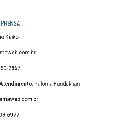
MPRENSA
ne Keiko
ramaweb.com.br
689-2867
 Atendimento
: Paloma Funduklian
amaweb.com.br
208-6977