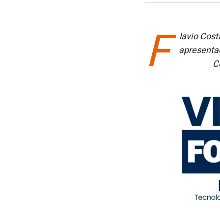
F
lavio Cos
apresenta
C