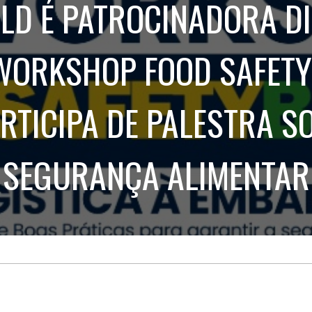
LD É PATROCINADORA D
Treinamento
Stake
de
Aculturamento
Eventos
Corpo
Comunicação
 WORKSHOP FOOD SAFETY
Integrada
Relatórios de
Susten
ARTICIPA DE PALESTRA S
SEGURANÇA ALIMENTAR