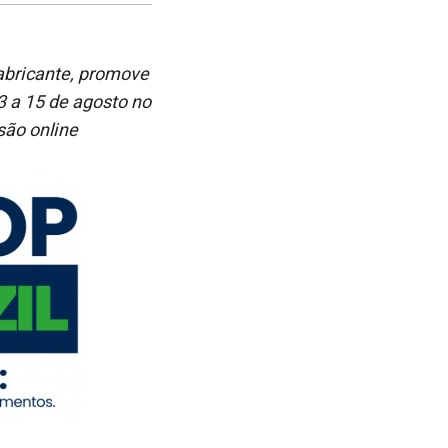
no
no
janela
Facebook
linkedin
abricante
,
promov
e
3 a 15 de agosto no
são online