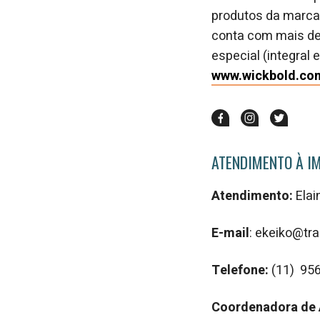
produtos da marca 
conta com mais de 
especial (integral 
www.wickbold.co
ATENDIMENTO À I
Atendimento:
Elai
E-mail
: ekeiko@t
Telefone:
(11) 95
Coordenadora de