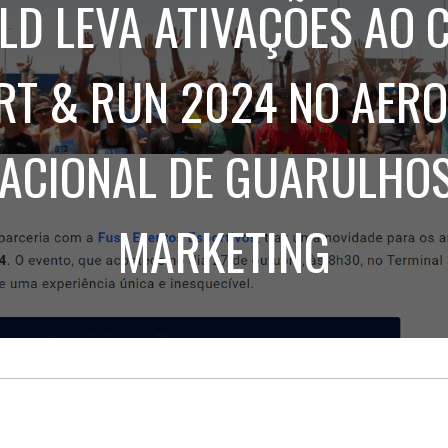
D LEVA ATIVAÇÕES AO 
Treinamento
Stake
de
Aculturamento
Eventos
Corpo
Comunicação
RT & RUN 2024 NO AER
Integrada
Relatórios de
Susten
ACIONAL DE GUARULHOS
MARKETING