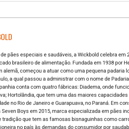
BOLD
 de pães especiais e saudáveis, a Wickbold celebra em
cado brasileiro de alimentação. Fundada em 1938 por H
em alemã, começou a atuar como uma pequena padaria l
ulo, a qual passou a administrar com o nome de Padaria
panhia conta com quatro fábricas: Diadema, onde func
iva; Hortolândia, que tem uma das maiores capacidades
idade no Rio de Janeiro e Guarapuava, no Paraná. Em co
a Seven Boys em 2015, marca especializada em pães in
e tradição que tem as famosas bisnaguinhas como carr
ioneira no país às demandas do consumidor por saudabi