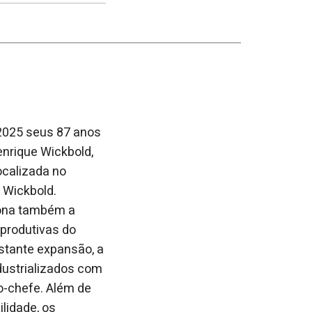
no
no
janela
Facebook
linkedin
 2025 seus 87 anos
enrique Wick
bold,
ocalizada no
 Wickbold.
iona também a
 produtivas do
nstante expansão, a
dustrializados com
o-chefe. Além de
lidade, os