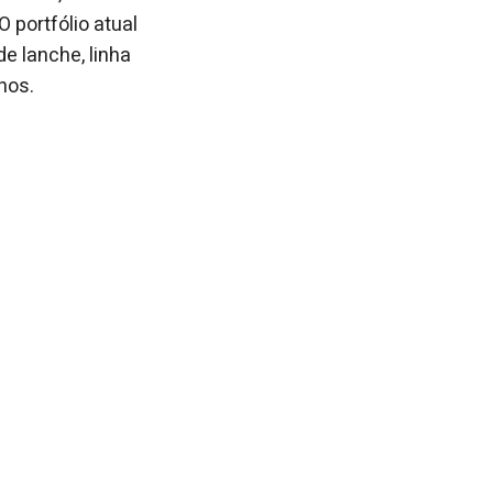
 portfólio atual
e lanche, linha
nhos.