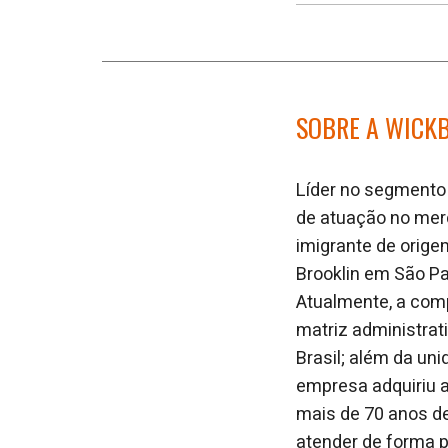
SOBRE A WICK
L
íder no segmento
de atuação no mer
imigrante de orig
Brooklin em São Pa
Atualmente, a com
matriz administrat
Brasil; além da un
empresa adquiriu 
mais de 70 anos d
atender de forma p