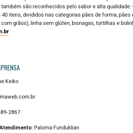
também são reconhecidos pelo sabor e alta qualidade. O
40 itens, divididos nas categorias pães de forma, pães d
e com grãos), linha sem glúten, bisnagas, tortilhas e boli
m.br
MPRENSA
ne Keiko
ramaweb.com.br
689-2867
 Atendimento
: Paloma Funduklian