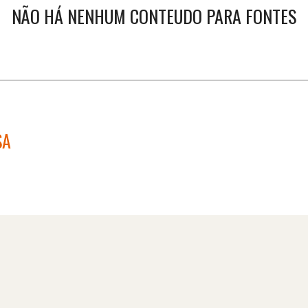
Treinamento
Stake
NÃO HÁ NENHUM CONTEUDO PARA FONTES
de
Aculturamento
Eventos
Corpo
Comunicação
Integrada
Relatórios de
Susten
SA