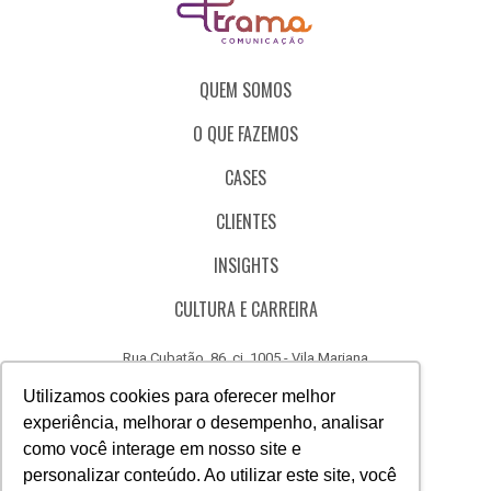
QUEM SOMOS
O QUE FAZEMOS
CASES
CLIENTES
INSIGHTS
CULTURA E CARREIRA
Rua Cubatão, 86, cj. 1005 - Vila Mariana
São Paulo - SP - Brasil - CEP 04013-000
Utilizamos cookies para oferecer melhor
experiência, melhorar o desempenho, analisar
CÓDIGO DE ÉTICA
como você interage em nosso site e
CANAL DE DENÚNCIAS
personalizar conteúdo. Ao utilizar este site, você