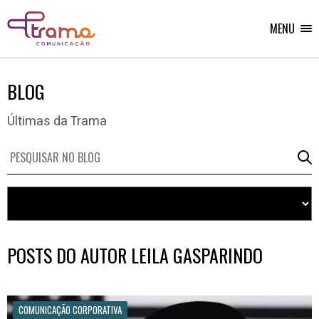
Ir
Ir
Voltar
para
para
para
o
o
MENU
Home
menu
conteúdo
do
do
site
site
BLOG
Últimas da Trama
Pesquise
No
Blog
POSTS DO AUTOR LEILA GASPARINDO
COMUNICAÇÃO CORPORATIVA