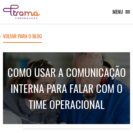
Ir
Ir
Voltar
para
para
para
o
o
MENU
Home
menu
conteúdo
do
do
site
site
VOLTAR PARA O BLOG
COMO USAR A COMUNICAÇÃO
INTERNA PARA FALAR COM O
TIME OPERACIONAL