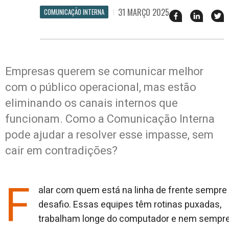
31 MARÇO 2025
COMUNICAÇÃO INTERNA
Compartilhar
Compart
T
esse
esse
e
post
post
n
no
no
j
Facebook
linkedin
Empresas querem se comunicar melhor
com o público operacional, mas estão
eliminando os canais internos que
funcionam. Como a Comunicação Interna
pode ajudar a resolver esse impasse, sem
cair em contradições?
F
alar com quem está na linha de frente sempre
desafio. Essas equipes têm rotinas puxadas,
trabalham longe do computador e nem sempr