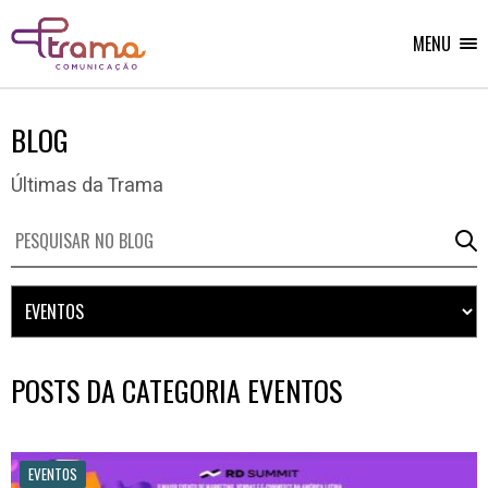
Ir
Ir
Voltar
para
para
para
o
o
MENU
Home
menu
conteúdo
do
do
site
site
BLOG
Últimas da Trama
Pesquise
No
Blog
POSTS DA CATEGORIA EVENTOS
EVENTOS