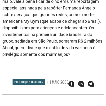
maio, vale a pena ficar de olho em uma reportagem
especial assinada pela repórter Fernanda Ângelo
sobre serviços que grandes redes, como a norte-
americana My Gym (que acaba de chegar ao Brasil),
disponibilizam para crianças e adolescentes. Os
investimentos na primeira unidade brasileira do
grupo, sediada em São Paulo, somaram R$ 2 milhões.
Afinal, quem disse que o estilo de vida wellness é
privilégio somente dos marmanjos?
1 MAIO 2009
PUBLICAÇÕES DIRIGIDAS
Compartilhar
Compartilhar
Twittar
esse
esse
em
post
post
nova
no
no
janela
Facebook
linkedin