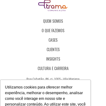
QUEM SOMOS
O QUE FAZEMOS
CASES
CLIENTES
INSIGHTS
CULTURA E CARREIRA
Rua Cubatão, 86, cj. 1005 - Vila Mariana
São Paulo - SP - Brasil - CEP 04013-000
Utilizamos cookies para oferecer melhor
experiência, melhorar o desempenho, analisar
CÓDIGO DE ÉTICA
como você interage em nosso site e
CANAL DE DENÚNCIAS
personalizar conteúdo. Ao utilizar este site, você