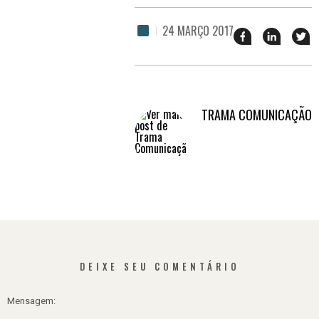
24 MARÇO 2017
Compartilhar
Comparti
Tw
esse
esse
e
post
post
no
no
no
ja
Facebook
linkedin
TRAMA COMUNICAÇÃO
DEIXE SEU COMENTÁRIO
Mensagem: