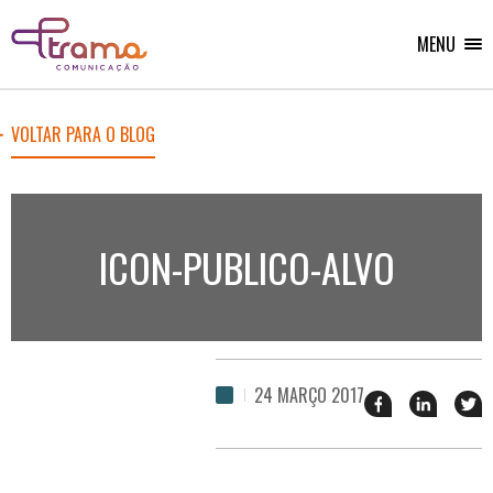
Ir
Ir
Voltar
para
para
para
o
o
MENU
Home
menu
conteúdo
do
do
site
site
VOLTAR PARA O BLOG
ICON-PUBLICO-ALVO
24 MARÇO 2017
Compartilhar
Compart
T
esse
esse
e
post
post
n
no
no
j
Facebook
linkedin