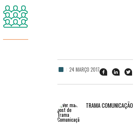
24 MARÇO 2017
Compartilhar
Comparti
Tw
esse
esse
e
post
post
no
no
no
ja
Facebook
linkedin
TRAMA COMUNICAÇÃO