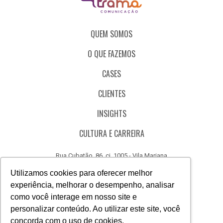
QUEM SOMOS
O QUE FAZEMOS
CASES
CLIENTES
INSIGHTS
CULTURA E CARREIRA
Rua Cubatão, 86, cj. 1005 - Vila Mariana
São Paulo - SP - Brasil - CEP 04013-000
Utilizamos cookies para oferecer melhor
experiência, melhorar o desempenho, analisar
CÓDIGO DE ÉTICA
como você interage em nosso site e
CANAL DE DENÚNCIAS
personalizar conteúdo. Ao utilizar este site, você
concorda com o uso de cookies.