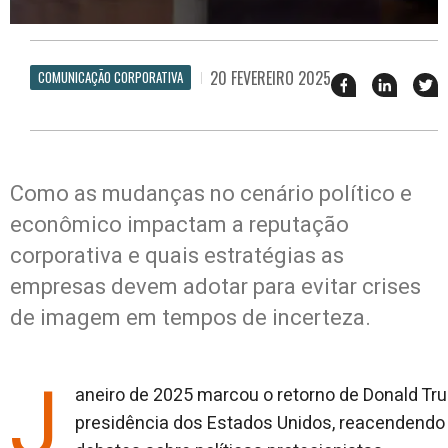
20 FEVEREIRO 2025
COMUNICAÇÃO CORPORATIVA
Compartilhar
Compart
T
esse
esse
e
post
post
n
no
no
j
Facebook
linkedin
Como as mudanças no cenário político e
econômico impactam a reputação
corporativa e quais estratégias as
empresas devem adotar para evitar crises
de imagem em tempos de incerteza.
J
aneiro de 2025 marcou o retorno de Donald Tr
presidência dos Estados Unidos, reacendendo