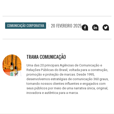
20 FEVEREIRO 2025
COMUNICAÇÃO CORPORATIVA
Compartilhar
Compartil
Twi
esse
esse
em
post
post
nov
no
no
jan
Facebook
linkedin
TRAMA COMUNICAÇÃO
Uma das 20 principais Agências de Comunicação e
Relações Públicas do Brasil, voltada para a construção,
promoção e proteção de marcas. Desde 1995,
desenvolvemos estratégias de comunicação 360 graus,
tornando nossos clientes influentes e engajados com
seus públicos por meio de uma narrativa única, original,
inovadora e autêntica para a marca.