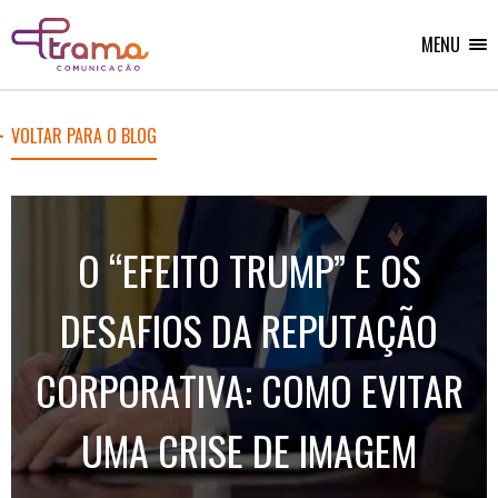
Ir
Ir
Voltar
para
para
para
o
o
MENU
Home
menu
conteúdo
do
do
site
site
VOLTAR PARA O BLOG
O “EFEITO TRUMP” E OS
DESAFIOS DA REPUTAÇÃO
CORPORATIVA: COMO EVITAR
UMA CRISE DE IMAGEM