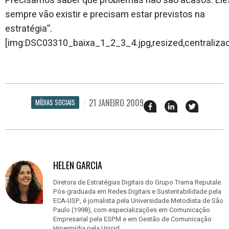
Precisamos saber que problemas não são acasos. Ele
sempre vão existir e precisam estar previstos na
estratégia”.
[img:DSC03310_baixa_1_2_3_4.jpg,resized,centraliza
21 JANEIRO 2009
MÍDIAS SOCIAIS
Compartilhar
Compartilhar
Twittar
esse
esse
em
post
post
nova
no
no
janela
Facebook
linkedin
HELEN GARCIA
Diretora de Estratégias Digitais do Grupo Trama Reputale.
Pós-graduada em Redes Digitais e Sustentabilidade pela
ECA-USP, é jornalista pela Universidade Metodista de São
Paulo (1998), com especializações em Comunicação
Empresarial pela ESPM e em Gestão de Comunicação
Hipermídia pela Unicid.