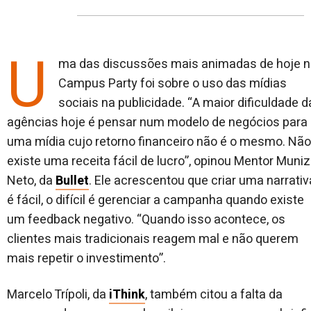
post
post
n
no
no
j
Facebook
linkedin
U
ma das discussões mais animadas de hoje 
Campus Party foi sobre o uso das mídias
sociais na publicidade. “A maior dificuldade 
agências hoje é pensar num modelo de negócios para
uma mídia cujo retorno financeiro não é o mesmo. Não
existe uma receita fácil de lucro”, opinou Mentor Muniz
Neto, da
Bullet
. Ele acrescentou que criar uma narrativ
é fácil, o difícil é gerenciar a campanha quando existe
um feedback negativo. “Quando isso acontece, os
clientes mais tradicionais reagem mal e não querem
mais repetir o investimento”.
Marcelo Trípoli, da
iThink
, também citou a falta da