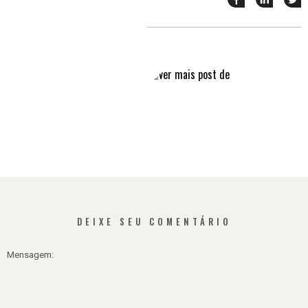
esse
esse
e
post
post
n
no
no
j
Facebook
linkedin
DEIXE SEU COMENTÁRIO
Mensagem: