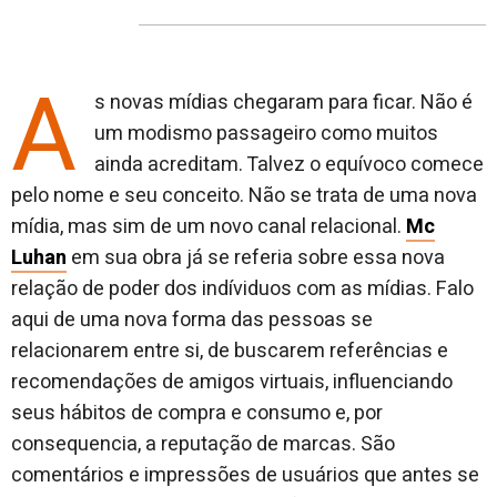
post
post
n
no
no
j
Facebook
linkedin
A
s novas mídias chegaram para ficar. Não é
um modismo passageiro como muitos
ainda acreditam. Talvez o equívoco comece
pelo nome e seu conceito. Não se trata de uma nova
mídia, mas sim de um novo canal relacional.
Mc
Luhan
em sua obra já se referia sobre essa nova
relação de poder dos indíviduos com as mídias. Falo
aqui de uma nova forma das pessoas se
relacionarem entre si, de buscarem referências e
recomendações de amigos virtuais, influenciando
seus hábitos de compra e consumo e, por
consequencia, a reputação de marcas. São
comentários e impressões de usuários que antes se