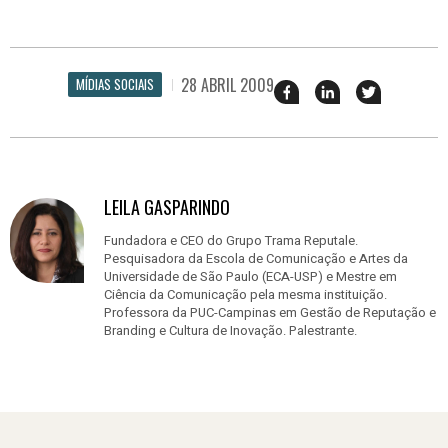
28 ABRIL 2009
MÍDIAS SOCIAIS
Compartilhar
Compartilhar
Twittar
esse
esse
em
post
post
nova
no
no
janela
Facebook
linkedin
LEILA GASPARINDO
Fundadora e CEO do Grupo Trama Reputale.
Pesquisadora da Escola de Comunicação e Artes da
Universidade de São Paulo (ECA-USP) e Mestre em
Ciência da Comunicação pela mesma instituição.
Professora da PUC-Campinas em Gestão de Reputação e
Branding e Cultura de Inovação. Palestrante.